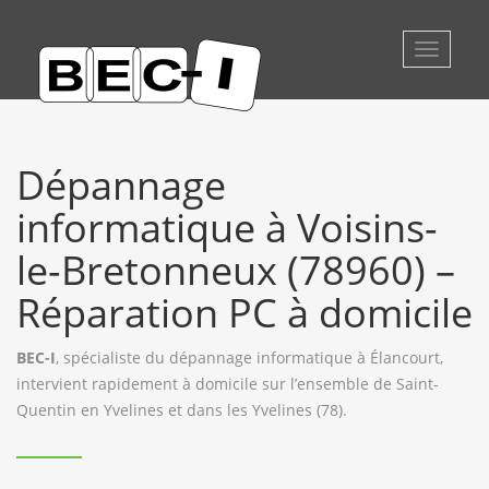
Toggle
navigati
Dépannage
informatique à Voisins-
le-Bretonneux (78960) –
Réparation PC à domicile
BEC-I
, spécialiste du dépannage informatique à Élancourt,
intervient rapidement à domicile sur l’ensemble de Saint-
Quentin en Yvelines et dans les Yvelines (78).